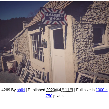
4269
By
shiki
|
Published
2020年4月11日
|
Full size is
1000 ×
750
pixels