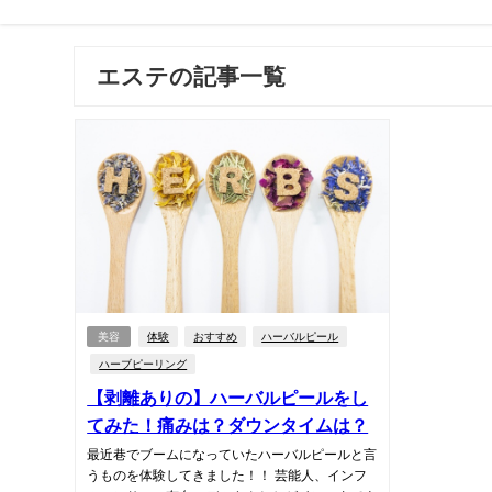
エステの記事一覧
美容
体験
おすすめ
ハーバルピール
ハーブピーリング
【剥離ありの】ハーバルピールをし
てみた！痛みは？ダウンタイムは？
最近巷でブームになっていたハーバルピールと言
うものを体験してきました！！ 芸能人、インフ