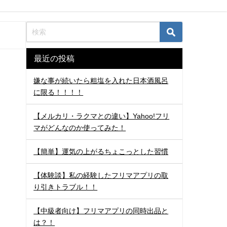
最近の投稿
嫌な事が続いたら粗塩を入れた日本酒風呂
に限る！！！！
【メルカリ・ラクマとの違い】Yahoo!フリ
マがどんなのか使ってみた！
【簡単】運気の上がるちょこっとした習慣
【体験談】私の経験したフリマアプリの取
り引きトラブル！！
【中級者向け】フリマアプリの同時出品と
は？！